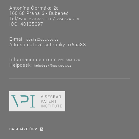
Antonína Čermáka 2a
160 68 Praha 6 - Bubeneč
Tel/Fax:
/
220 383 111
224 324 718
IČO: 48135097
E-mail:
posta@upv.gov.cz
Adresa datové schránky: ix6aa38
Informační centrum:
220 383 120
Helpdesk:
helpdesk@upv.gov.cz
DATABÁZE ÚPV