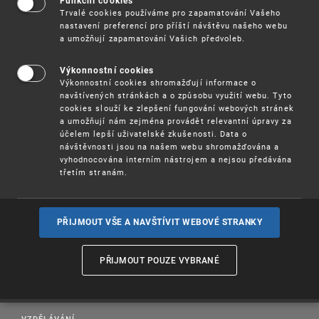
Funkční cookies
následně po ukončení avizované odstávky.
Trvalé cookies používáme pro zapamatování Vašeho
nastavení preferencí pro příští návštěvu našeho webu
a umožňují zapamatování Vašich předvoleb.
Výkonnostní cookies
Výkonnostní cookies shromažďují informace o
navštívených stránkách a o způsobu využití webu. Tyto
cookies slouží ke zlepšení fungování webových stránek
a umožňují nám zejména provádět relevantní úpravy za
účelem lepší uživatelské zkušenosti. Data o
návštěvnosti jsou na našem webu shromažďována a
vyhodnocována interním nástrojem a nejsou předávána
třetím stranám.
PŘIJMOUT VŠE A NAVŠTÍVIT WEBOVÉ STRANKY
PROSAZOVÁNÍ PRÁV K DUŠEVNÍMU VLASTNICTVÍ
PŘIJMOUT POUZE VYBRANÉ
UŽITEČNÉ ODKAZY
PUBLIKACE
VZDĚLÁVÁNÍ