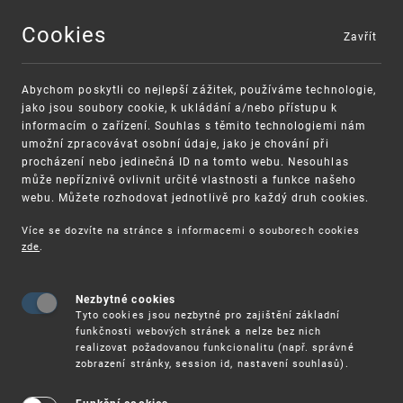
Cookies
Zavřít
MENU
Abychom poskytli co nejlepší zážitek, používáme technologie,
jako jsou soubory cookie, k ukládání a/nebo přístupu k
informacím o zařízení. Souhlas s těmito technologiemi nám
umožní zpracovávat osobní údaje, jako je chování při
procházení nebo jedinečná ID na tomto webu. Nesouhlas
může nepříznivě ovlivnit určité vlastnosti a funkce našeho
webu. Můžete rozhodovat jednotlivě pro každý druh cookies.
Více se dozvíte na stránce s informacemi o souborech cookies
zde
.
UPV
UPOZORNĚNÍ PRO UŽIVATELE APLIKACE E-PODÁ
Nezbytné cookies
Upozorňujeme uživatele aplikace e-Podání že z
Tyto cookies jsou nezbytné pro zajištění základní
technických důvodů na straně poskytovatele
funkčnosti webových stránek a nelze bez nich
služby elektronické pečeti bude v sobou 23.5. od
realizovat požadovanou funkcionalitu (např. správné
7:00-15:30 docházet k chybě při generování
zobrazení stránky, session id, nastavení souhlasů).
potvrzení o podání. Podání jako taková budou
zaevidována, ale potvrzení bude vygenerováno až