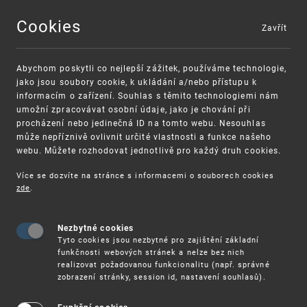
Cookies
Zavřít
MENU
Abychom poskytli co nejlepší zážitek, používáme technologie,
jako jsou soubory cookie, k ukládání a/nebo přístupu k
informacím o zařízení. Souhlas s těmito technologiemi nám
umožní zpracovávat osobní údaje, jako je chování při
procházení nebo jedinečná ID na tomto webu. Nesouhlas
může nepříznivě ovlivnit určité vlastnosti a funkce našeho
webu. Můžete rozhodovat jednotlivě pro každý druh cookies.
Více se dozvíte na stránce s informacemi o souborech cookies
zde
.
UPV
TISKOVÁ ZPRÁVA EPO: NAVZDORY PANDEMII DOS
Nezbytné cookies
Tisková zpráva EPO: Navzdory pandemii
Tyto cookies jsou nezbytné pro zajištění základní
dosahuje počet patentových přihlášek v
funkčnosti webových stránek a nelze bez nich
realizovat požadovanou funkcionalitu (např. správné
Evropě v roce 2021 rekordní úrovně
zobrazení stránky, session id, nastavení souhlasů).
Navýšení počtu podání u Evropského