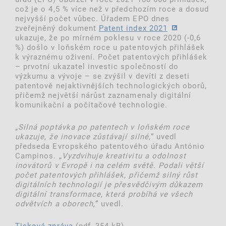
což je o 4,5 % více než v předchozím roce a dosud
nejvyšší počet vůbec. Úřadem EPO dnes
zveřejněný dokument
Patent index 2021
ukazuje, že po mírném poklesu v roce 2020 (-0,6
%) došlo v loňském roce u patentových přihlášek
k výraznému oživení. Počet patentových přihlášek
– prvotní ukazatel investic společností do
výzkumu a vývoje – se zvýšil v devíti z deseti
patentově nejaktivnějších technologických oborů,
přičemž největší nárůst zaznamenaly digitální
komunikační a počítačové technologie.
„
Silná poptávka po patentech v loňském roce
ukazuje, že inovace zůstávají silné,
“ uvedl
předseda Evropského patentového úřadu António
Campinos. „
Vyzdvihuje kreativitu a odolnost
inovátorů v Evropě i na celém světě. Podali větší
počet patentových přihlášek, přičemž silný růst
digitálních technologií je přesvědčivým důkazem
digitální transformace, která probíhá ve všech
odvětvích a oborech,
“ uvedl.
Tisková zpráva
(pdf, 354 kB)