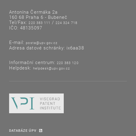
Antonína Čermáka 2a
160 68 Praha 6 - Bubeneč
Tel/Fax:
/
220 383 111
224 324 718
IČO: 48135097
E-mail:
posta@upv.gov.cz
Adresa datové schránky: ix6aa38
Informační centrum:
220 383 120
Helpdesk:
helpdesk@upv.gov.cz
DATABÁZE ÚPV