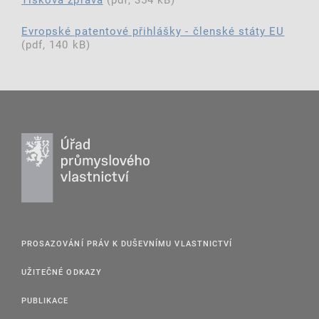
Evropské patentové přihlášky - členské státy EU
(pdf, 140 kB)
PROSAZOVÁNÍ PRÁV K DUŠEVNÍMU VLASTNICTVÍ
UŽITEČNÉ ODKAZY
PUBLIKACE