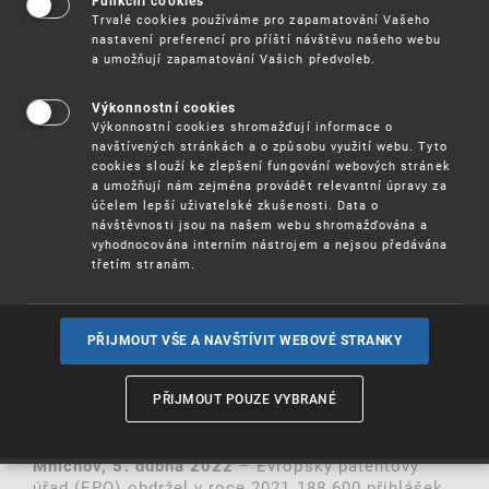
Funkční cookies
patentového úřadu o 4,5 %
Trvalé cookies používáme pro zapamatování Vašeho
nastavení preferencí pro příští návštěvu našeho webu
Výrazné oživení po mírném propadu v roce
a umožňují zapamatování Vašich předvoleb.
2020
Výkonnostní cookies
Digitální a zdravotnické technologie hlavními
Výkonnostní cookies shromažďují informace o
hnacími silami růstu
navštívených stránkách a o způsobu využití webu. Tyto
cookies slouží ke zlepšení fungování webových stránek
a umožňují nám zejména provádět relevantní úpravy za
Prudký nárůst v oblasti audiovizuální techniky
účelem lepší uživatelské zkušenosti. Data o
a polovodičů
návštěvnosti jsou na našem webu shromažďována a
vyhodnocována interním nástrojem a nejsou předávána
Hlavní země původu USA, Německo, Japonsko,
třetím stranám.
Čína a Francie
Čína nejvýraznější nárůst (+24 %)
PŘIJMOUT VŠE A NAVŠTÍVIT WEBOVÉ STRANKY
Huawei na prvním místě žebříčku
přihlašovatelů před Samsungem, LG,
PŘIJMOUT POUZE VYBRANÉ
Ericssonem a Siemensem
– Evropský patentový
Mnichov, 5. dubna 2022
úřad (EPO) obdržel v roce 2021 188 600 přihlášek,