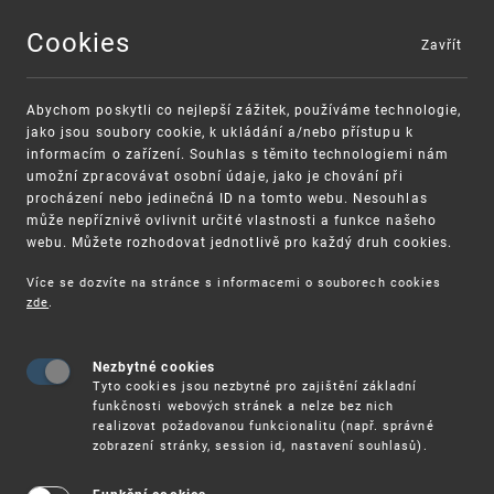
Cookies
Zavřít
MENU
Abychom poskytli co nejlepší zážitek, používáme technologie,
jako jsou soubory cookie, k ukládání a/nebo přístupu k
informacím o zařízení. Souhlas s těmito technologiemi nám
umožní zpracovávat osobní údaje, jako je chování při
procházení nebo jedinečná ID na tomto webu. Nesouhlas
může nepříznivě ovlivnit určité vlastnosti a funkce našeho
webu. Můžete rozhodovat jednotlivě pro každý druh cookies.
Více se dozvíte na stránce s informacemi o souborech cookies
zde
.
UPV
STUDIE EVROPSKÉHO PATENTOVÉHO ÚŘADU (EPO)
Nezbytné cookies
Studie Evropského patentového úřadu
Tyto cookies jsou nezbytné pro zajištění základní
(EPO): Ženy vynálezkyně se v letech
funkčnosti webových stránek a nelze bez nich
realizovat požadovanou funkcionalitu (např. správné
2010-19 podílely na méně než 1/7
zobrazení stránky, session id, nastavení souhlasů).
evropských patentů