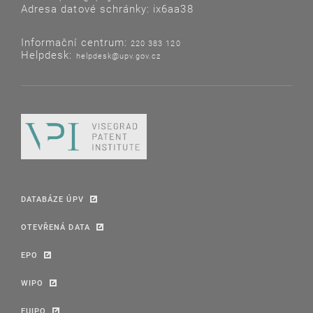
Adresa datové schránky: ix6aa38
Informační centrum:
220 383 120
Helpdesk:
helpdesk@upv.gov.cz
DATABÁZE ÚPV
OTEVŘENÁ DATA
EPO
WIPO
EUIPO