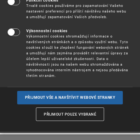
Funkční cookies
Nová studie, kterou dnes zveřejnil Evropský
Trvalé cookies používáme pro zapamatování Vašeho
patentový úřad (EPO), přináší zjištění, že pouze
nastavení preferencí pro příští návštěvu našeho webu
13,2 % vynálezců v Evropě jsou ženy. U přihlášek z
a umožňují zapamatování Vašich předvoleb.
České republiky je počet žen ještě nižší – pouze
11,7 %. Studie, první svého druhu zveřejněná EPO,
Výkonnostní cookies
je založena na procentu žen vynálezkyň uvedených
Výkonnostní cookies shromažďují informace o
na všech přihláškách evropských patentů od roku
navštívených stránkách a o způsobu využití webu. Tyto
1978 do roku 2019. Navzdory tomu, že zastoupení
cookies slouží ke zlepšení fungování webových stránek
vynálezkyň stoupá (z pouhých 2 % na konci 70. let
a umožňují nám zejména provádět relevantní úpravy za
na 13,2 % v roce 2019), je v této oblasti stále
účelem lepší uživatelské zkušenosti. Data o
patrný velký rozdíl mezi muži a ženami. Cílem
návštěvnosti jsou na našem webu shromažďována a
studie je poskytnout data o ženách vynálezkyních
vyhodnocována interním nástrojem a nejsou předávána
v různých zemích, časových obdobích,
třetím stranám.
technologických oblastech a profilech žadatelů o
patent.
PŘIJMOUT VŠE A NAVŠTÍVIT WEBOVÉ STRANKY
Tisková zpráva
(pdf, 188 kB)
Více informací
PŘIJMOUT POUZE VYBRANÉ