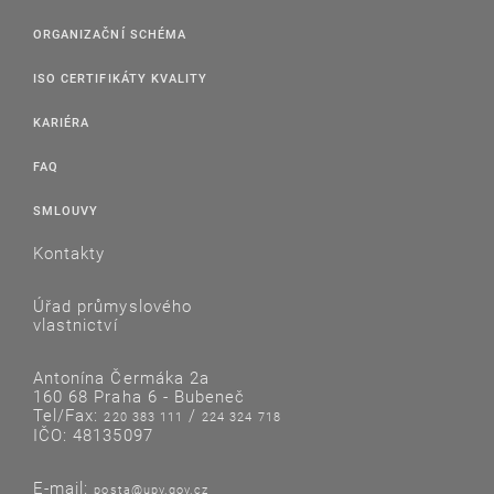
ORGANIZAČNÍ SCHÉMA
ISO CERTIFIKÁTY KVALITY
KARIÉRA
FAQ
SMLOUVY
Kontakty
Úřad průmyslového
vlastnictví
Antonína Čermáka 2a
160 68 Praha 6 - Bubeneč
Tel/Fax:
/
220 383 111
224 324 718
IČO: 48135097
E-mail:
posta@upv.gov.cz