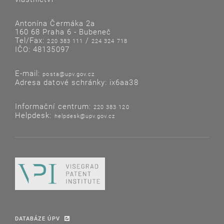
Antonína Čermáka 2a
160 68 Praha 6 - Bubeneč
Tel/Fax:
/
220 383 111
224 324 718
IČO: 48135097
E-mail:
posta@upv.gov.cz
Adresa datové schránky: ix6aa38
Informační centrum:
220 383 120
Helpdesk:
helpdesk@upv.gov.cz
DATABÁZE ÚPV