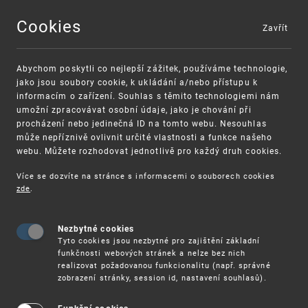
Cookies
Zavřít
MENU
Abychom poskytli co nejlepší zážitek, používáme technologie,
jako jsou soubory cookie, k ukládání a/nebo přístupu k
informacím o zařízení. Souhlas s těmito technologiemi nám
umožní zpracovávat osobní údaje, jako je chování při
procházení nebo jedinečná ID na tomto webu. Nesouhlas
může nepříznivě ovlivnit určité vlastnosti a funkce našeho
webu. Můžete rozhodovat jednotlivě pro každý druh cookies.
Více se dozvíte na stránce s informacemi o souborech cookies
zde
.
UPV
STUDIE EVROPSKÉHO PATENTOVÉHO ÚŘADU (EPO)
Nezbytné cookies
Studie Evropského patentového úřadu
Tyto cookies jsou nezbytné pro zajištění základní
(EPO): univerzity stojí za téměř
funkčnosti webových stránek a nelze bez nich
realizovat požadovanou funkcionalitu (např. správné
čtvrtinou evropských patentových
zobrazení stránky, session id, nastavení souhlasů).
přihlášek z České republiky