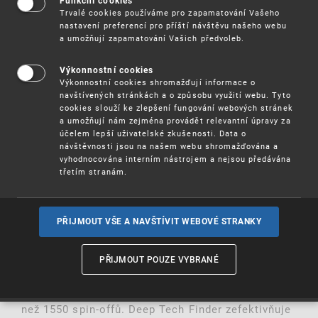
Funkční cookies
Nová studie EPO o vynálezech na evropských
Trvalé cookies používáme pro zapamatování Vašeho
univerzitách ukazuje, že nejvyšší aktivitu vykazují
nastavení preferencí pro příští návštěvu našeho webu
univerzity v Německu, Francii, Velké Británii a
a umožňují zapamatování Vašich předvoleb.
Itálii. Česká republika zaujímá 18. pozici.
Nejaktivnějšími českými univerzitami jsou ČVUT,
Výkonnostní cookies
Univerzita Karlova a Univerzita Palackého. Studie
Výkonnostní cookies shromažďují informace o
zdůrazňuje klíčovou roli univerzit v evropských
navštívených stránkách a o způsobu využití webu. Tyto
inovacích, ale také problémy fragmentace trhu
cookies slouží ke zlepšení fungování webových stránek
zmiňované též v nedávno publikované Draghiho
a umožňují nám zejména provádět relevantní úpravy za
zprávě .
účelem lepší uživatelské zkušenosti. Data o
návštěvnosti jsou na našem webu shromažďována a
vyhodnocována interním nástrojem a nejsou předávána
Celá studie
třetím stranám.
PŘIJMOUT VŠE A NAVŠTÍVIT WEBOVÉ STRANKY
Deep Tech Finder
EPO dále upgradoval svůj nástroj Deep Tech
PŘIJMOUT POUZE VYBRANÉ
Finder. Tento bezplatný online nástroj obsahuje
podrobnosti o téměř 900 evropských univerzitách
a také obchodní profily a patentová portfolia více
než 1550 spin-offů. Deep Tech Finder zefektivňuje