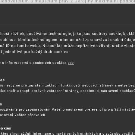
lašovatelům a majitelům práv z Ukrajiny maximální podpor
tuaci, při respektování příslušného právního rámce.
rodloužení
(stanovených ÚPV) podaných přihlaš
úředních lhůt
, které nelze prodloužit, existuje možnost požádat o 
hůty
asný akt agrese představuje situaci vyšší moci pro uživat
lepší zážitek, používáme technologie, jako jsou soubory cookie, k ukl
Souhlas s těmito technologiemi nám umožní zpracovávat osobní údaje, 
ná ID na tomto webu. Nesouhlas může nepříznivě ovlivnit určité vlast
 jednotlivě pro každý druh cookies.
ce s informacemi o souborech cookies
zde
.
OSAZOVÁNÍ PRÁV K
GDPR
ŠEVNÍMU VLASTNICTVÍ
ies
ORGANIZAČNÍ SCHÉMA
ou nezbytné pro zajištění základní funkčnosti webových stránek a nelze bez
ITEČNÉ ODKAZY
ISO CERTIFIKÁTY KVALITY
kcionalitu (např. správné zobrazení stránky, session id, nastavení souhlasů
BLIKACE
KARIÉRA
es
DĚLÁVÁNÍ
FAQ
používáme pro zapamatování Vašeho nastavení preferencí pro příští návšt
ÁVNÍ PŘEDPISY
atování Vašich předvoleb.
SMLOUVY
RÁVA COOKIES
ookies
kies shromažďují informace o navštívených stránkách a o způsobu využití