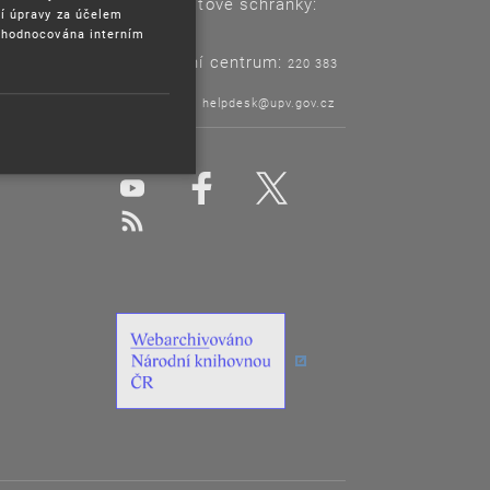
Adresa datové schránky:
í úpravy za účelem
ix6aa38
yhodnocována interním
Informační centrum:
220 383
120
Helpdesk:
helpdesk@upv.gov.cz