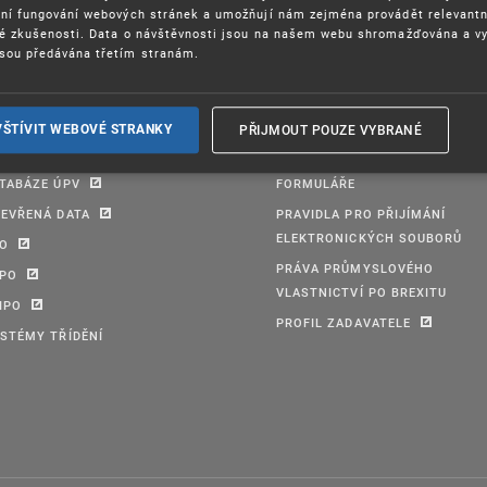
ení fungování webových stránek a umožňují nám zejména provádět relevantn
ké zkušenosti. Data o návštěvnosti jsou na našem webu shromažďována a v
sou předávána třetím stranám.
PŘIJMOUT POUZE VYBRANÉ
VŠTÍVIT WEBOVÉ STRANKY
TABÁZE ÚPV
FORMULÁŘE
EVŘENÁ DATA
PRAVIDLA PRO PŘIJÍMÁNÍ
ELEKTRONICKÝCH SOUBORŮ
PO
PRÁVA PRŮMYSLOVÉHO
IPO
VLASTNICTVÍ PO BREXITU
IPO
PROFIL ZADAVATELE
STÉMY TŘÍDĚNÍ