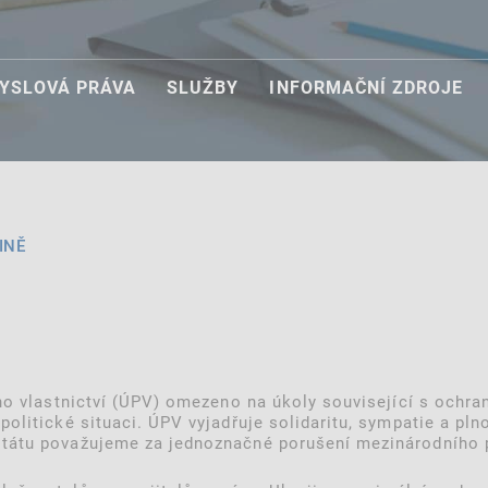
YSLOVÁ PRÁVA
SLUŽBY
INFORMAČNÍ ZDROJE
INĚ
ého vlastnictví (ÚPV) omezeno na úkoly související s ochr
olitické situaci. ÚPV vyjadřuje solidaritu, sympatie a pl
tátu považujeme za jednoznačné porušení mezinárodního 