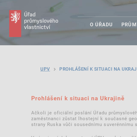
O ÚŘADU
PRŮM
UPV
PROHLÁŠENÍ K SITUACI NA UKRAJ
Prohlášení k situaci na Ukrajině
Ačkoli je oficiální poslání Úřadu průmyslov
zaměstnanci zůstat lhostejní k současné geop
strany Ruska vůči sousednímu suverénnímu s