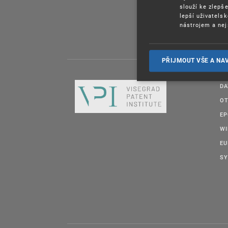
slouží ke zlepš
lepší uživatels
nástrojem a nej
PŘIJMOUT VŠE A NA
DA
OT
E
W
EU
SY