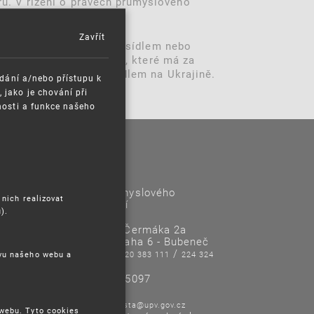
u. V řízení o právech průmyslového
Zavřít
ovateli či uživateli se sídlem nebo
prominutí zmeškání lhůty, které má za
ele s bydlištěm nebo sídlem na Ukrajině.
ádání a/nebo přístupu k
jako je chování při
nosti a funkce našeho
Kontakty
Úřad průmyslového
 nich realizovat
vlastnictví
).
Antonína Čermáka 2a
160 68 Praha 6 - Bubeneč
Tel/Fax:
/
220 383 111
224 324
ěvu našeho webu a
718
IČO: 48135097
E-mail:
posta@upv.gov.cz
 webu. Tyto cookies