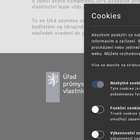
V rámci svých kompetencí ÚPV poskytne přih
vlastnictví bude vždy zohledňovat aktuální si
Cookies
To se týká zejména schvalování žádostí o p
bydlištěm na Ukrajině. Pokud jde o
zákonné l
následek uvedení do předchozího stavu. Souč
Abychom poskytli co nej
informacím o zařízení. 
procházení nebo jedineč
webu. Můžete rozhodovat
Více se dozvíte na strán
PR
DU
Nezbytné cook
Tyto cookies js
UŽ
požadovanou fun
PU
Funkční cooki
VZ
Trvalé cookies 
PR
umožňují zapam
SP
Výkonnostní c
Výkonnostní coo