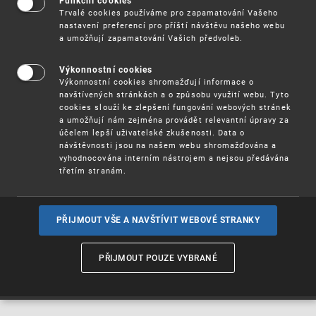
Funkční cookies
urychlení inovací, kreativity a rozvoje (
Trvalé cookies používáme pro zapamatování Vašeho
Innovation, Creativity and Development
nastavení preferencí pro příští návštěvu našeho webu
Acceleration Program, ICDAP
a umožňují zapamatování Vašich předvoleb.
). Program je součástí pracovního programu a
rozpočtu WIPO na období 2026/27 a navazuje na
program Build Back Fund.
Výkonnostní cookies
Výkonnostní cookies shromažďují informace o
navštívených stránkách a o způsobu využití webu. Tyto
Kritéria pro výběr projektů, které budou
cookies slouží ke zlepšení fungování webových stránek
financovány v rámci nového programu lze nalézt v
a umožňují nám zejména provádět relevantní úpravy za
příloze v
českém
(pdf, 68 kB) a
anglickém
jazyce
účelem lepší uživatelské zkušenosti. Data o
(pdf, 136 kB).
návštěvnosti jsou na našem webu shromažďována a
vyhodnocována interním nástrojem a nejsou předávána
třetím stranám.
Návrhy projektů by měly být předloženy jednotlivě
zainteresovanými členy nejpozději
do pátku 27.
na následující e-mailovou adresu:
února 2026
ipap@wipo.int
, cc:
luis.chavezprado@wipo.int.
PŘIJMOUT VŠE A NAVŠTÍVIT WEBOVÉ STRANKY
Sekretariát WIPO nabízí v případě potřeby podporu
PŘIJMOUT POUZE VYBRANÉ
při formulování návrhů projektů v souladu se
stanovenými kritérii.