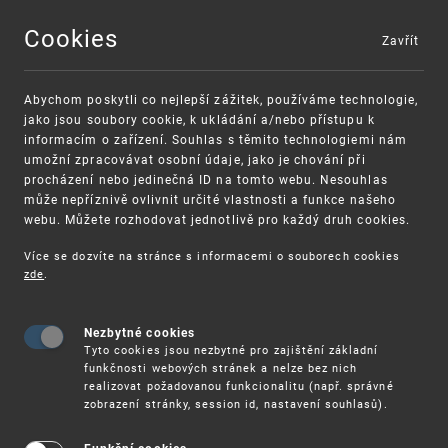
Cookies
Zavřít
MENU
Abychom poskytli co nejlepší zážitek, používáme technologie,
jako jsou soubory cookie, k ukládání a/nebo přístupu k
informacím o zařízení. Souhlas s těmito technologiemi nám
umožní zpracovávat osobní údaje, jako je chování při
procházení nebo jedinečná ID na tomto webu. Nesouhlas
může nepříznivě ovlivnit určité vlastnosti a funkce našeho
webu. Můžete rozhodovat jednotlivě pro každý druh cookies.
Více se dozvíte na stránce s informacemi o souborech cookies
zde
.
UPV
NOVÝ PROGRAM WIPO NA PODPORU INOVACÍ, KRE
Nezbytné cookies
Nový program WIPO na podporu
Tyto cookies jsou nezbytné pro zajištění základní
inovací, kreativity a urychlení rozvoje
funkčnosti webových stránek a nelze bez nich
realizovat požadovanou funkcionalitu (např. správné
(ICDAP)
zobrazení stránky, session id, nastavení souhlasů).
Na začátku února spustilo WIPO nový program pro