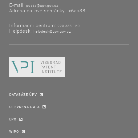
E-mail:
posta@upv.gov.cz
Adresa datové schránky: ix6aa38
Informační centrum:
220 383 120
Helpdesk:
helpdesk@upv.gov.cz
DATABÁZE ÚPV
OTEVŘENÁ DATA
EPO
WIPO