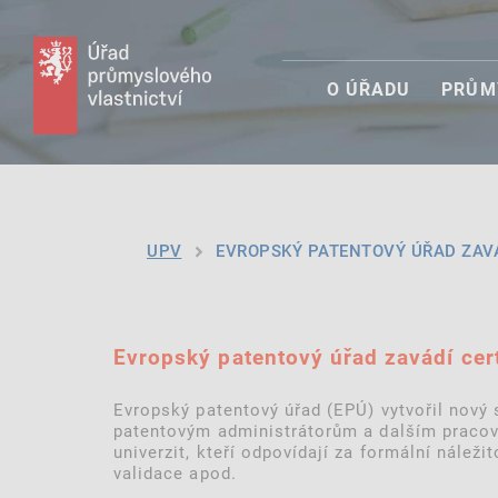
O ÚŘADU
PRŮM
UPV
EVROPSKÝ PATENTOVÝ ÚŘAD ZAVÁD
Evropský patentový úřad zavádí cert
Evropský patentový úřad (EPÚ) vytvořil nový 
patentovým administrátorům a dalším pracovn
univerzit, kteří odpovídají za formální nálež
validace apod.