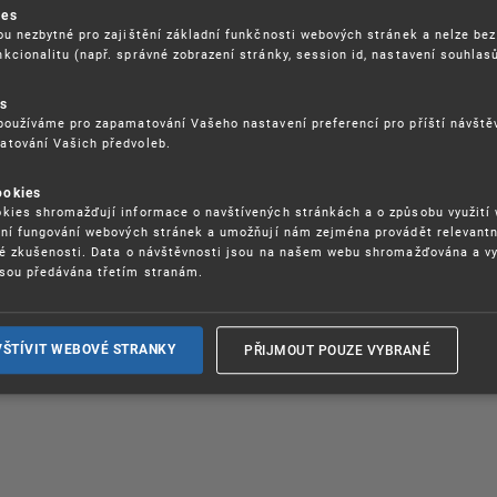
šinou zdarma poskytovaných e-learningových kurzů akademi
ies
ntovým úřade, lhůty, PCT, evropský patent s jednotným úči
ou nezbytné pro zajištění základní funkčnosti webových stránek a nelze bez
ademy
kcionalitu (např. správné zobrazení stránky, session id, nastavení souhlasů
es
používáme pro zapamatování Vašeho nastavení preferencí pro příští návšt
atování Vašich předvoleb.
ookies
OSAZOVÁNÍ PRÁV K
GDPR
kies shromažďují informace o navštívených stránkách a o způsobu využití
ŠEVNÍMU VLASTNICTVÍ
ení fungování webových stránek a umožňují nám zejména provádět relevantn
ORGANIZAČNÍ SCHÉMA
ké zkušenosti. Data o návštěvnosti jsou na našem webu shromažďována a v
ITEČNÉ ODKAZY
ISO CERTIFIKÁTY KVALITY
sou předávána třetím stranám.
BLIKACE
KARIÉRA
DĚLÁVÁNÍ
FAQ
PŘIJMOUT POUZE VYBRANÉ
VŠTÍVIT WEBOVÉ STRANKY
ÁVNÍ PŘEDPISY
SMLOUVY
RÁVA COOKIES