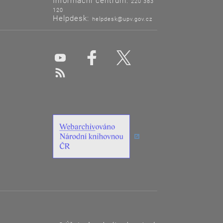
220 383
120
Helpdesk:
helpdesk@upv.gov.cz