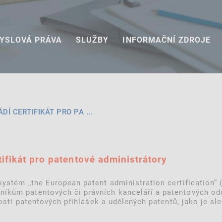
YSLOVÁ PRÁVA
SLUŽBY
INFORMAČNÍ ZDROJE
Í CERTIFIKÁT PRO PA ...
ifikát pro patentové administrátory
systém „the European patent administration certification“
íkům patentových či právních kanceláří a patentových od
itosti patentových přihlášek a udělených patentů, jako je sl