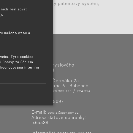
e zaměřených na Evropský patentový systém,
nkem atd.:
 nich realizovat
).
ěvu našeho webu a
Kontakty
 webu. Tyto cookies
í úpravy za účelem
Úřad průmyslového
yhodnocována interním
vlastnictví
Antonína Čermáka 2a
160 68 Praha 6 - Bubeneč
Tel/Fax:
/
220 383 111
224 324
718
IČO: 48135097
E-mail:
posta@upv.gov.cz
Adresa datové schránky:
ix6aa38
Informační centrum: