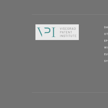
DA
OT
E
W
EU
SY