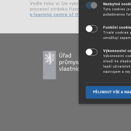
Vedle toho si lze vybrat z řady dalších vět
Nezbytné cook
procesní stránku řízení před Evropským pate
Tyto cookies js
e-learning centre of the European Patent Ac
požadovanou fun
Funkční cooki
Trvalé cookies 
umožňují zapam
Výkonnostní c
PR
Výkonnostní coo
DU
slouží ke zlepš
lepší uživatels
UŽ
nástrojem a nej
PU
VZ
PŘIJMOUT VŠE A NA
PR
SP