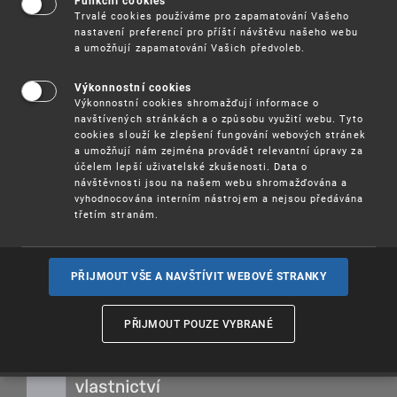
Funkční cookies
eRouška byla vyvinuta
Trvalé cookies používáme pro zapamatování Vašeho
Ministerstvem zdravotnictví
ve spolupráci s
nastavení preferencí pro příští návštěvu našeho webu
NAKIT
(Národní agenturou pro informační a
a umožňují zapamatování Vašich předvoleb.
komunikační technologie). V boji proti epidemii
COVID-19 aplikace upozorňuje uživatele na riziko
Výkonnostní cookies
přenosu viru. Podle historie setkání s ostatními
Výkonnostní cookies shromažďují informace o
potenciálně nakažlivými uživateli eRoušky dává
navštívených stránkách a o způsobu využití webu. Tyto
aplikace pokyny, jak postupovat, aby bylo šíření
cookies slouží ke zlepšení fungování webových stránek
nákazy minimalizováno.
a umožňují nám zejména provádět relevantní úpravy za
účelem lepší uživatelské zkušenosti. Data o
eRouška
návštěvnosti jsou na našem webu shromažďována a
vyhodnocována interním nástrojem a nejsou předávána
třetím stranám.
Chraňte sebe, chraňte ostatní.
PŘIJMOUT VŠE A NAVŠTÍVIT WEBOVÉ STRANKY
PŘIJMOUT POUZE VYBRANÉ