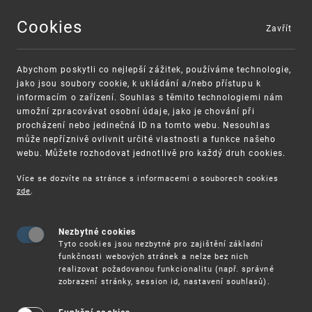
Cookies
Zavřít
MENU
Abychom poskytli co nejlepší zážitek, používáme technologie,
jako jsou soubory cookie, k ukládání a/nebo přístupu k
informacím o zařízení. Souhlas s těmito technologiemi nám
umožní zpracovávat osobní údaje, jako je chování při
procházení nebo jedinečná ID na tomto webu. Nesouhlas
může nepříznivě ovlivnit určité vlastnosti a funkce našeho
webu. Můžete rozhodovat jednotlivě pro každý druh cookies.
Více se dozvíte na stránce s informacemi o souborech cookies
zde
.
UPV
EROUŠKA - SOUČÁST CHYTRÉ KARANTÉNY
Nezbytné cookies
Aplikace eRouška si pamatuje další eRoušky,
Tyto cookies jsou nezbytné pro zajištění základní
které jste potkali. Když uživatel onemocní, může v
funkčnosti webových stránek a nelze bez nich
ní snadno anonymně varovat ostatní před rizikem
realizovat požadovanou funkcionalitu (např. správné
nákazy. Aplikace maximálně chrání vaše
zobrazení stránky, session id, nastavení souhlasů).
soukromí, nezná vaše osobní údaje ani polohu.