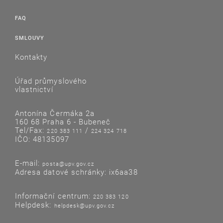
FAQ
SMLOUVY
Kontakty
Úřad průmyslového
vlastnictví
Antonína Čermáka 2a
160 68 Praha 6 - Bubeneč
Tel/Fax:
/
220 383 111
224 324 718
IČO: 48135097
E-mail:
posta@upv.gov.cz
Adresa datové schránky: ix6aa38
Informační centrum:
220 383 120
Helpdesk:
helpdesk@upv.gov.cz