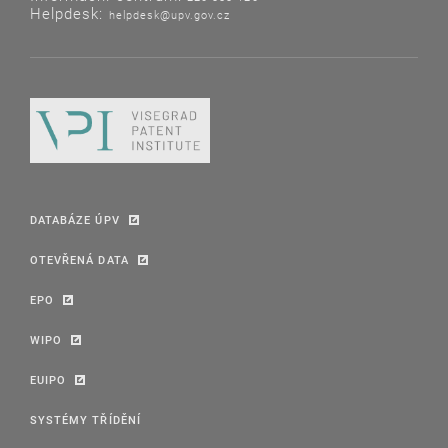
Helpdesk:
helpdesk@upv.gov.cz
DATABÁZE ÚPV
OTEVŘENÁ DATA
EPO
WIPO
EUIPO
SYSTÉMY TŘÍDĚNÍ