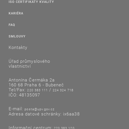
ISO CERTIFIKÁTY KVALITY
KARIÉRA
FAQ
SMLOUVY
Kontakty
Úřad průmyslového
vlastnictví
Antonína Čermáka 2a
160 68 Praha 6 - Bubeneč
Tel/Fax:
/
220 383 111
224 324 718
IČO: 48135097
E-mail:
posta@upv.gov.cz
Adresa datové schránky: ix6aa38
Informační centrum:
220 383 120