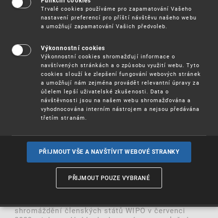
Funkční cookies
zviditelnit, propagovat a informovat o úsilí
Trvalé cookies používáme pro zapamatování Vašeho
vyvíjeném zeměmi CEBS v tématech a
nastavení preferencí pro příští návštěvu našeho webu
záležitostech souvisejících s WIPO, informovat o
a umožňují zapamatování Vašich předvoleb.
dosaženém pokroku a úspěších, jakož i o
investicích uskutečněných s cílem překlenout
Výkonnostní cookies
mezeru a splnit cíle mezinárodních ambicí.
Výkonnostní cookies shromažďují informace o
Newslettery ukáží společnou práci zemí CEBS a
navštívených stránkách a o způsobu využití webu. Tyto
přidanou hodnotu regionální spolupráce.
cookies slouží ke zlepšení fungování webových stránek
a umožňují nám zejména provádět relevantní úpravy za
účelem lepší uživatelské zkušenosti. Data o
Tématem 1. newsletteru jsou „
Ženy v oblasti
návštěvnosti jsou na našem webu shromažďována a
inovací a kreativity
“. Newsletter představuje
vyhodnocována interním nástrojem a nejsou předávána
úspěchy žen z regionu CEBS v oblasti inovací a
třetím stranám.
kreativity. Byl vydán 26.dubna na Mezinárodní den
duševního vlastnictví, jehož tématem ve WIPO pro
letošní rok jsou „Ženy a duševní vlastnictví:
urychlení inovací a kreativity“.
PŘIJMOUT VŠE A NAVŠTÍVIT WEBOVÉ STRANKY
Témata dalších Newsletterů budou následující:
PŘIJMOUT POUZE VYBRANÉ
„Úspěchy CEBS v průmyslovém designu“ –
newsletter bude vydán během zasedání
shromáždění členských států WIPO v červenci