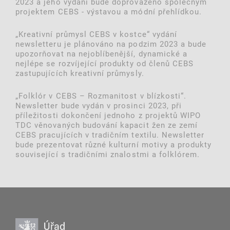
2023 a jeho vydání bude doprovázeno společným
projektem CEBS - výstavou a módní přehlídkou.
„Kreativní průmysl CEBS v kostce“ vydání
newsletteru je plánováno na podzim 2023 a bude
upozorňovat na nejoblíbenější, dynamické a
nejlépe se rozvíjející produkty od členů CEBS
zastupujících kreativní průmysly.
„Folklór v CEBS – Rozmanitost v blízkosti“.
Newsletter bude vydán v prosinci 2023, při
příležitosti dokončení jednoho z projektů WIPO
TDC věnovaných budování kapacit žen ze zemí
CEBS pracujících v tradičním textilu. Newsletter
bude prezentovat různé kulturní motivy a produkty
související s tradičními znalostmi a folklórem.