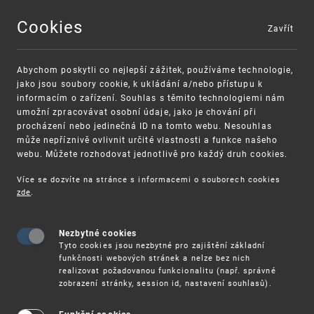
Cookies
Zavřít
MENU
Abychom poskytli co nejlepší zážitek, používáme technologie,
jako jsou soubory cookie, k ukládání a/nebo přístupu k
informacím o zařízení. Souhlas s těmito technologiemi nám
umožní zpracovávat osobní údaje, jako je chování při
procházení nebo jedinečná ID na tomto webu. Nesouhlas
může nepříznivě ovlivnit určité vlastnosti a funkce našeho
webu. Můžete rozhodovat jednotlivě pro každý druh cookies.
Více se dozvíte na stránce s informacemi o souborech cookies
zde
.
UPV
CEBS NEWSLETTERY 2023
Nezbytné cookies
CEBS newslettery 2023
Tyto cookies jsou nezbytné pro zajištění základní
funkčnosti webových stránek a nelze bez nich
S myšlenkou vydávat čtvrtletně newslettery
realizovat požadovanou funkcionalitu (např. správné
zobrazení stránky, session id, nastavení souhlasů).
skupiny CEBS přišlo Polsko, jakožto současný
koordinátor skupiny středoevropských a
pobaltských zemí (CEBS). Cílem iniciativy je