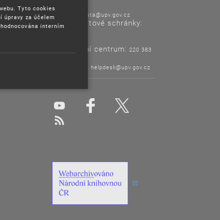
 webu. Tyto cookies
E-mail:
posta@upv.gov.cz
í úpravy za účelem
Adresa datové schránky:
yhodnocována interním
ix6aa38
Informační centrum:
220 383
120
Helpdesk:
helpdesk@upv.gov.cz