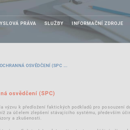
YSLOVÁ PRÁVA
SLUŽBY
INFORMAČNÍ ZDROJE
OCHRANNÁ OSVĚDČENÍ (SPC ...
nná osvědčení (SPC)
a výzvu k předložení faktických podkladů pro posouzení do
íž za účelem zlepšení stávajícího systému, především účin
ázory a zkušenosti.