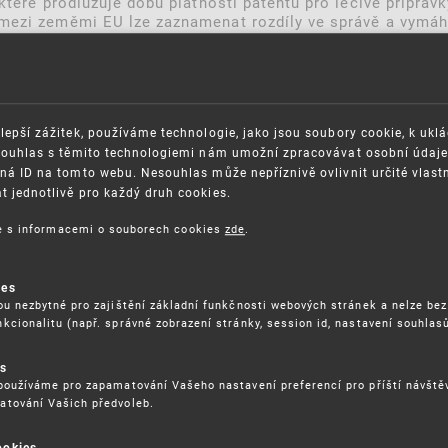
které prodlužuje dobu platnosti patentu pro léčivé přípravky
mezi zeměmi EU lze zaznamenat rozdíly ve správě a vymáhá
nebo jednotný mechanismus udělování národních SPC. Díky
mise Have your say ve 24 úředních jazycích EU a bude o
lepší zážitek, používáme technologie, jako jsou soubory cookie, k ukl
Souhlas s těmito technologiemi nám umožní zpracovávat osobní údaje, 
ná ID na tomto webu. Nesouhlas může nepříznivě ovlivnit určité vlast
 jednotlivě pro každý druh cookies.
ce s informacemi o souborech cookies
zde
.
OSAZOVÁNÍ PRÁV K
GDPR
ies
ou nezbytné pro zajištění základní funkčnosti webových stránek a nelze bez
ŠEVNÍMU VLASTNICTVÍ
ORGANIZAČNÍ SCHÉMA
kcionalitu (např. správné zobrazení stránky, session id, nastavení souhlasů
ITEČNÉ ODKAZY
ISO CERTIFIKÁTY KVALITY
BLIKACE
es
KARIÉRA
používáme pro zapamatování Vašeho nastavení preferencí pro příští návšt
DĚLÁVÁNÍ
FAQ
atování Vašich předvoleb.
ÁVNÍ PŘEDPISY
SMLOUVY
RÁVA COOKIES
ookies