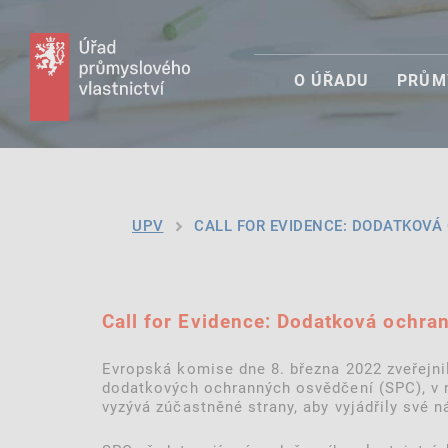
O ÚŘADU
PRŮM
UPV
CALL FOR EVIDENCE: DODATKOVÁ 
Call for Evidence: Dodatková ochra
Evropská komise dne 8. března 2022 zveřejnil
dodatkových ochranných osvědčení (SPC), v n
vyzývá zúčastněné strany, aby vyjádřily své n