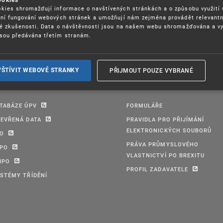
kies shromažďují informace o navštívených stránkách a o způsobu využití
ení fungování webových stránek a umožňují nám zejména provádět relevantn
ké zkušenosti. Data o návštěvnosti jsou na našem webu shromažďována a v
sou předávána třetím stranám.
PŘIJMOUT POUZE VYBRANÉ
VŠTÍVIT WEBOVÉ STRANKY
TABÁZE ÚPV
FORMULÁŘE
EVŘENÁ DATA
PRAVIDLA PRO PŘIJÍMÁNÍ
ELEKTRONICKÝCH SOUBORŮ
PO
PRÁVA PRŮMYSLOVÉHO
IPO
VLASTNICTVÍ PO BREXITU
IPO
PROFIL ZADAVATELE
STÉMY TŘÍDĚNÍ