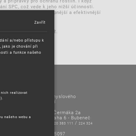
 a přípravky pro ochranu rostlin. I když
ní SPC, což vede k jeho nižší účinnosti.
 tomu budou SPC dostupnější a efektivnější
Zavřít
tevřena
.
do 5. dubna 2022
ádání a/nebo přístupu k
jako je chování při
nosti a funkce našeho
Kontakty
 nich realizovat
Úřad průmyslového
).
vlastnictví
Antonína Čermáka 2a
ěvu našeho webu a
160 68 Praha 6 - Bubeneč
Tel/Fax:
/
220 383 111
224 324
718
IČO: 48135097