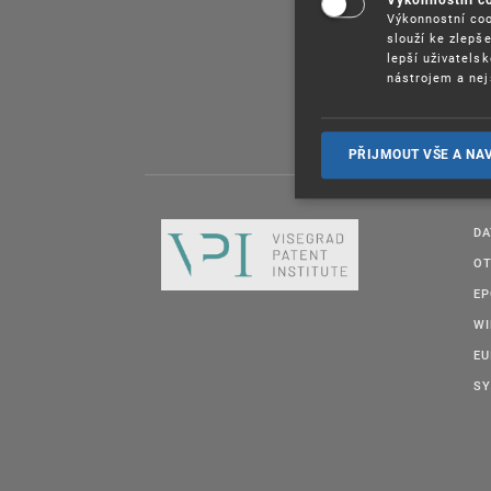
Výkonnostní coo
slouží ke zlepš
lepší uživatels
nástrojem a nej
PŘIJMOUT VŠE A NA
DA
OT
E
W
EU
SY