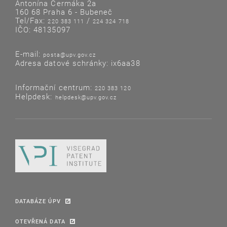
Antonína Čermáka 2a
160 68 Praha 6 - Bubeneč
Tel/Fax:
/
220 383 111
224 324 718
IČO: 48135097
E-mail:
posta@upv.gov.cz
Adresa datové schránky: ix6aa38
Informační centrum:
220 383 120
Helpdesk:
helpdesk@upv.gov.cz
DATABÁZE ÚPV
OTEVŘENÁ DATA