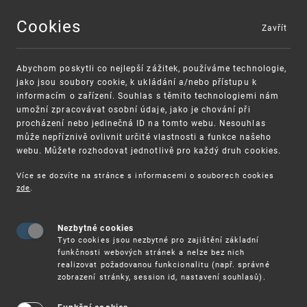
Cookies
Zavřít
MENU
Abychom poskytli co nejlepší zážitek, používáme technologie,
jako jsou soubory cookie, k ukládání a/nebo přístupu k
informacím o zařízení. Souhlas s těmito technologiemi nám
umožní zpracovávat osobní údaje, jako je chování při
procházení nebo jedinečná ID na tomto webu. Nesouhlas
může nepříznivě ovlivnit určité vlastnosti a funkce našeho
webu. Můžete rozhodovat jednotlivě pro každý druh cookies.
Více se dozvíte na stránce s informacemi o souborech cookies
zde
.
UPV
90. VÝROČÍ ZVOLENÍ ANTONÍNA ČERMÁKA STARO
Nezbytné cookies
Úřad průmyslového vlastnictví sídlí v Praze -
Tyto cookies jsou nezbytné pro zajištění základní
Bubenči, v ulici Antonína Čermáka. Antonín
funkčnosti webových stránek a nelze bez nich
Čermák se stal právě před devadesáti lety
realizovat požadovanou funkcionalitu (např. správné
starostou Chicaga. Bližší informace o jeho životě
zobrazení stránky, session id, nastavení souhlasů).
a osudu naleznete v
tiskové zprávě
Generálního
konzulátu České republiky v Chicagu.