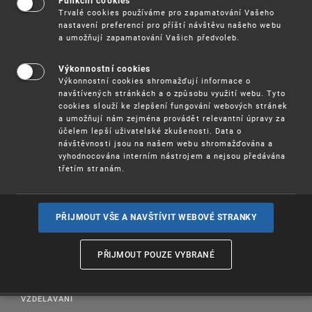
Funkční cookies
Trvalé cookies používáme pro zapamatování Vašeho
nastavení preferencí pro příští návštěvu našeho webu
a umožňují zapamatování Vašich předvoleb.
Výkonnostní cookies
Výkonnostní cookies shromažďují informace o
navštívených stránkách a o způsobu využití webu. Tyto
cookies slouží ke zlepšení fungování webových stránek
a umožňují nám zejména provádět relevantní úpravy za
účelem lepší uživatelské zkušenosti. Data o
návštěvnosti jsou na našem webu shromažďována a
vyhodnocována interním nástrojem a nejsou předávána
třetím stranám.
PROSAZOVÁNÍ PRÁV K DUŠEVNÍMU VLASTNICTVÍ
PŘIJMOUT VŠE A NAVŠTÍVIT WEBOVÉ STRANKY
UŽITEČNÉ ODKAZY
PŘIJMOUT POUZE VYBRANÉ
PUBLIKACE
VZDĚLÁVÁNÍ