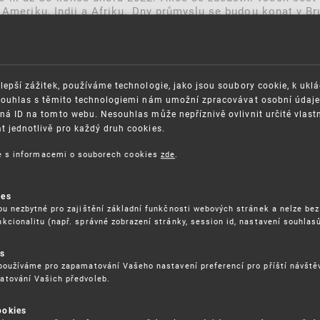
 Ameriku, Indii a Afriku. Dny průmyslu se budou konat v Br
lepší zážitek, používáme technologie, jako jsou soubory cookie, k ukl
Souhlas s těmito technologiemi nám umožní zpracovávat osobní údaje, 
ná ID na tomto webu. Nesouhlas může nepříznivě ovlivnit určité vlast
 jednotlivě pro každý druh cookies.
ce s informacemi o souborech cookies
zde
.
OSAZOVÁNÍ PRÁV K
GDPR
ies
ŠEVNÍMU VLASTNICTVÍ
ORGANIZAČNÍ SCHÉMA
ou nezbytné pro zajištění základní funkčnosti webových stránek a nelze bez
ITEČNÉ ODKAZY
kcionalitu (např. správné zobrazení stránky, session id, nastavení souhlasů
ISO CERTIFIKÁTY KVALITY
BLIKACE
KARIÉRA
es
DĚLÁVÁNÍ
FAQ
používáme pro zapamatování Vašeho nastavení preferencí pro příští návšt
atování Vašich předvoleb.
ÁVNÍ PŘEDPISY
SMLOUVY
RÁVA COOKIES
ookies