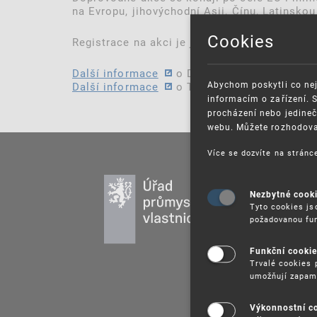
na Evropu, jihovýchodní Asii, Čínu, Latinskou
Cookies
Registrace na akci je již otevřena.
Další informace
o Dnech průmyslu EU
Abychom poskytli co nej
Další informace
o Týdnu průmyslu EU
informacím o zařízení. 
procházení nebo jedineč
webu. Můžete rozhodovat
Více se dozvíte na strán
PR
Nezbytné cook
DU
Tyto cookies js
UŽ
požadovanou fun
PU
Funkční cooki
VZ
Trvalé cookies 
umožňují zapam
PR
SP
Výkonnostní c