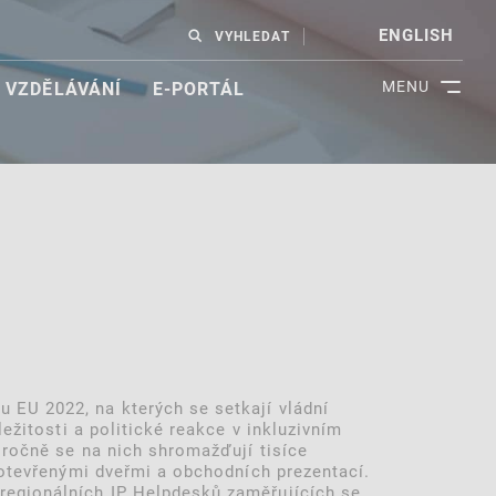
ENGLISH
VYHLEDAT
MENU
VZDĚLÁVÁNÍ
E-PORTÁL
 EU 2022, na kterých se setkají vládní
ežitosti a politické reakce v inkluzivním
oročně se na nich shromažďují tisíce
 otevřenými dveřmi a obchodních prezentací.
regionálních IP Helpdesků zaměřujících se