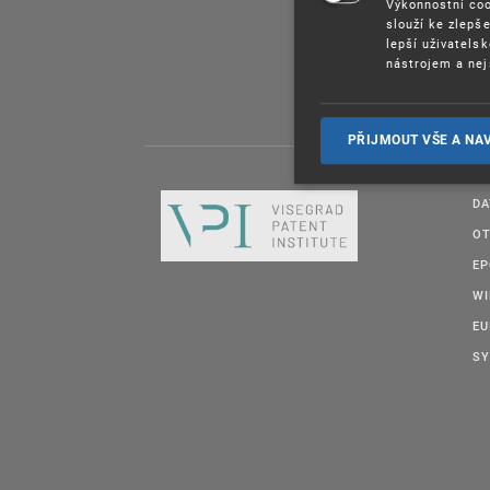
Výkonnostní coo
slouží ke zlepš
lepší uživatels
nástrojem a nej
PŘIJMOUT VŠE A NA
DA
OT
E
W
EU
SY