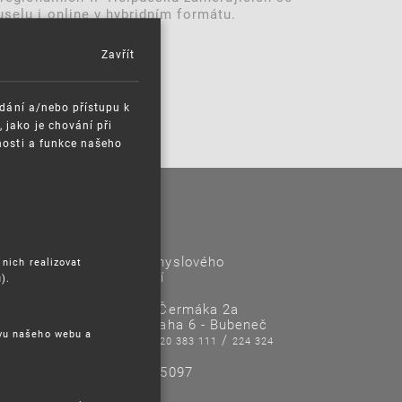
uselu i online v hybridním formátu.
Zavřít
ádání a/nebo přístupu k
jako je chování při
nosti a funkce našeho
Kontakty
Úřad průmyslového
 nich realizovat
vlastnictví
).
Antonína Čermáka 2a
160 68 Praha 6 - Bubeneč
ěvu našeho webu a
Tel/Fax:
/
220 383 111
224 324
718
IČO: 48135097