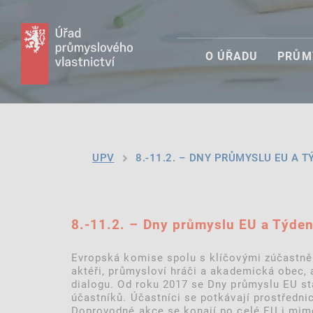
O ÚŘADU
PRŮM
UPV
8.-11.2. – DNY PRŮMYSLU EU A T
8.-11.2. – Dny průmyslu EU a Týde
Evropská komise spolu s klíčovými zúčastněn
aktéři, průmysloví hráči a akademická obec, a
dialogu. Od roku 2017 se Dny průmyslu EU sta
účastníků. Účastníci se potkávají prostředni
Doprovodné akce se konají po celé EU i mimo