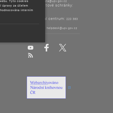
E-mail:
 webu. Tyto cookies
posta@upv.gov.cz
Adresa datové schránky:
í úpravy za účelem
ix6aa38
yhodnocována interním
Informační centrum:
220 383
120
Helpdesk:
helpdesk@upv.gov.cz