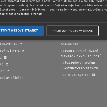
kies shromažďují informace o navštívených stránkách a o způsobu využití
ení fungování webových stránek a umožňují nám zejména provádět relevantn
ké zkušenosti. Data o návštěvnosti jsou na našem webu shromažďována a v
sou předávána třetím stranám.
PŘIJMOUT POUZE VYBRANÉ
VŠTÍVIT WEBOVÉ STRANKY
TABÁZE ÚPV
FORMULÁŘE
EVŘENÁ DATA
PRAVIDLA PRO PŘIJÍMÁNÍ
ELEKTRONICKÝCH SOUBORŮ
PO
PRÁVA PRŮMYSLOVÉHO
IPO
VLASTNICTVÍ PO BREXITU
IPO
PROFIL ZADAVATELE
STÉMY TŘÍDĚNÍ