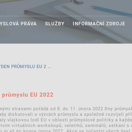
YSLOVÁ PRÁVA
SLUŽBY
INFORMAČNÍ ZDROJE
ÝDEN PRŮMYSLU EU 2 ...
n průmyslu EU 2022
ými stranami pořádá od 8. do 11. února 2022 Dny průmyslu
by diskutovali o výzvách průmyslu a společně rozvíjeli příl
ly vlajkovou lodí EU v oblasti průmyslové politiky a každ
ctvím virtuálních workshopů, veletrhů, seminářů, setkání s
 ni až do konce února 2022. Akce se zúčastní všech šest 