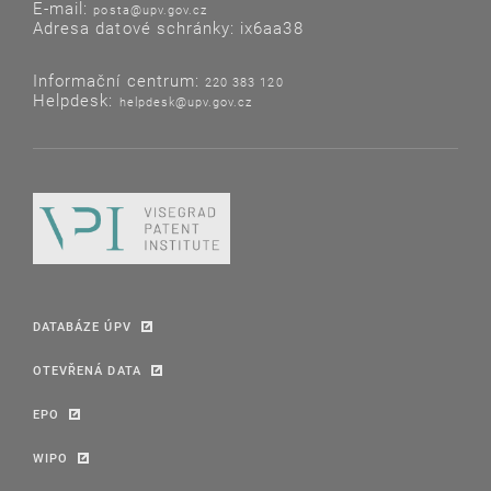
E-mail:
posta@upv.gov.cz
Adresa datové schránky: ix6aa38
Informační centrum:
220 383 120
Helpdesk:
helpdesk@upv.gov.cz
DATABÁZE ÚPV
OTEVŘENÁ DATA
EPO
WIPO