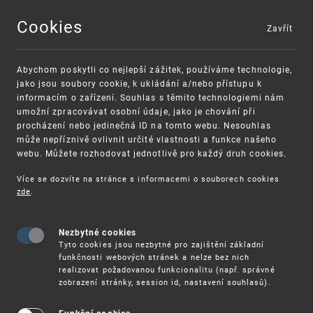
Cookies
Zavřít
MENU
Abychom poskytli co nejlepší zážitek, používáme technologie,
jako jsou soubory cookie, k ukládání a/nebo přístupu k
informacím o zařízení. Souhlas s těmito technologiemi nám
umožní zpracovávat osobní údaje, jako je chování při
procházení nebo jedinečná ID na tomto webu. Nesouhlas
může nepříznivě ovlivnit určité vlastnosti a funkce našeho
webu. Můžete rozhodovat jednotlivě pro každý druh cookies.
Více se dozvíte na stránce s informacemi o souborech cookies
zde
.
UPV
13. 6. – HYBRIDNÍ SEMINÁŘ: WIPO KNOWLEDGE C
Nezbytné cookies
13. 6. – Hybridní seminář: WIPO
Tyto cookies jsou nezbytné pro zajištění základní
Knowledge Center – O WIPO a jeho
funkčnosti webových stránek a nelze bez nich
realizovat požadovanou funkcionalitu (např. správné
činnostech
zobrazení stránky, session id, nastavení souhlasů).
WIPO Knowledge Center pořádá dne 13. června