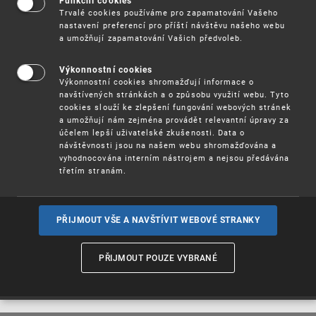
Funkční cookies
2022 hybridní seminář O WIPO a jeho činnostech.
Trvalé cookies používáme pro zapamatování Vašeho
nastavení preferencí pro příští návštěvu našeho webu
Seminář se bude zabývat nejnovějším vývojem v
a umožňují zapamatování Vašich předvoleb.
oblasti autorského práva, patentů, ochranných
známek a průmyslových vzorů spolu s genetickými
Výkonnostní cookies
zdroji, tradičními znalostmi a tradičními
Výkonnostní cookies shromažďují informace o
kulturními projevy.
navštívených stránkách a o způsobu využití webu. Tyto
cookies slouží ke zlepšení fungování webových stránek
Prezentace budou také zahrnovat alternativní
a umožňují nám zejména provádět relevantní úpravy za
řešení sporů, duševní vlastnictví a podnikání,
účelem lepší uživatelské zkušenosti. Data o
návštěvnosti jsou na našem webu shromažďována a
statistiku, analýzu dat, ekonomický výzkum a
vyhodnocována interním nástrojem a nejsou předávána
globální výzvy.
třetím stranám.
Více informací o semináři naleznete na webových
stránkách
WIPO.
PŘIJMOUT VŠE A NAVŠTÍVIT WEBOVÉ STRANKY
Registrace
PŘIJMOUT POUZE VYBRANÉ