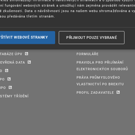
ení fungování webových stránek a umožňují nám zejména provádět relevantn
ké zkušenosti. Data o návštěvnosti jsou na našem webu shromažďována a v
sou předávána třetím stranám.
PŘIJMOUT POUZE VYBRANÉ
VŠTÍVIT WEBOVÉ STRANKY
TABÁZE ÚPV
FORMULÁŘE
EVŘENÁ DATA
PRAVIDLA PRO PŘIJÍMÁNÍ
ELEKTRONICKÝCH SOUBORŮ
PO
PRÁVA PRŮMYSLOVÉHO
IPO
VLASTNICTVÍ PO BREXITU
IPO
PROFIL ZADAVATELE
STÉMY TŘÍDĚNÍ