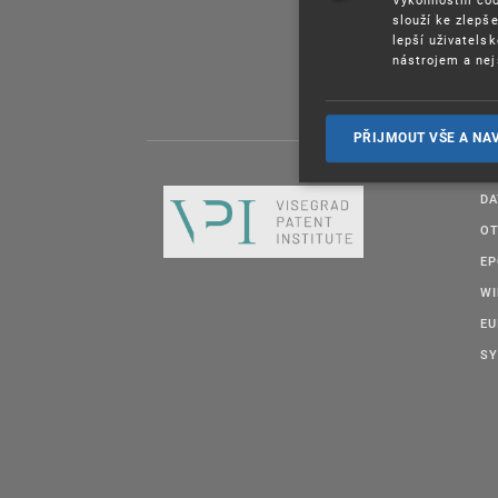
slouží ke zlepš
lepší uživatels
nástrojem a nej
PŘIJMOUT VŠE A NA
DA
OT
E
W
EU
SY