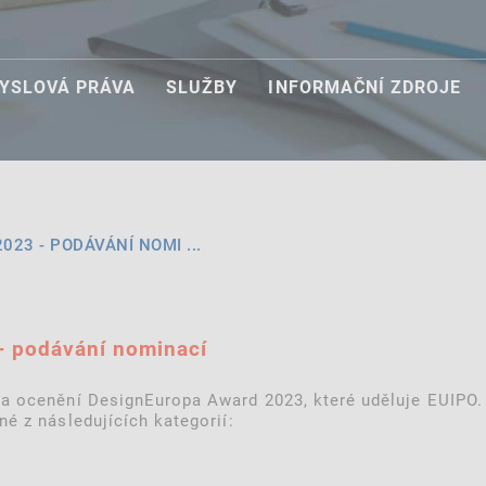
YSLOVÁ PRÁVA
SLUŽBY
INFORMAČNÍ ZDROJE
23 - PODÁVÁNÍ NOMI ...
- podávání nominací
na ocenění DesignEuropa Award 2023, které uděluje EUIPO.
é z následujících kategorií: