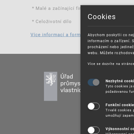
* Malé a začínající firmy
Cookies
* Celoživotní dílo
Více informací a formulář pro nominaci
Abychom poskytli co nej
informacím o zařízení. 
procházení nebo jedineč
webu. Můžete rozhodovat
Více se dozvíte na strán
PR
Nezbytné cook
DU
Tyto cookies js
UŽ
požadovanou fun
PU
Funkční cooki
VZ
Trvalé cookies 
PR
umožňují zapam
SP
Výkonnostní c
Výkonnostní coo