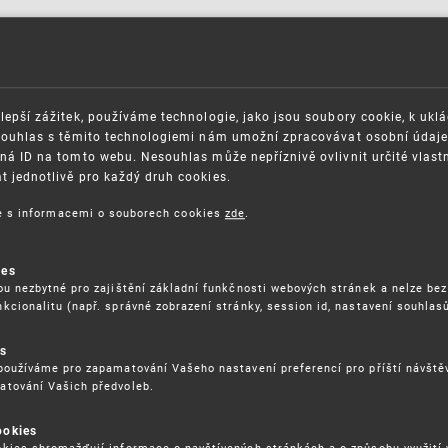
lepší zážitek, používáme technologie, jako jsou soubory cookie, k ukl
Souhlas s těmito technologiemi nám umožní zpracovávat osobní údaje, 
ná ID na tomto webu. Nesouhlas může nepříznivě ovlivnit určité vlast
 jednotlivě pro každý druh cookies.
ce s informacemi o souborech cookies
zde
.
OSAZOVÁNÍ PRÁV K
GDPR
ies
ŠEVNÍMU VLASTNICTVÍ
ORGANIZAČNÍ SCHÉMA
ou nezbytné pro zajištění základní funkčnosti webových stránek a nelze bez
ITEČNÉ ODKAZY
kcionalitu (např. správné zobrazení stránky, session id, nastavení souhlasů
ISO CERTIFIKÁTY KVALITY
BLIKACE
KARIÉRA
es
DĚLÁVÁNÍ
FAQ
používáme pro zapamatování Vašeho nastavení preferencí pro příští návšt
ÁVNÍ PŘEDPISY
atování Vašich předvoleb.
SMLOUVY
RÁVA COOKIES
ookies
kies shromažďují informace o navštívených stránkách a o způsobu využití