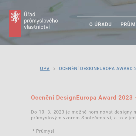
O ÚŘADU
PRŮM
UPV
OCENĚNÍ DESIGNEUROPA AWARD 20
Ocenění DesignEuropa Award 2023 
Do 10. 3. 2023 je možné nominovat designy 
průmyslovým vzorem Společenství, a to v jedn
* Průmysl