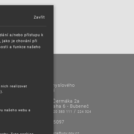
Zavřít
ádání a/nebo přístupu k
jako je chování při
nosti a funkce našeho
Kontakty
Úřad průmyslového
 nich realizovat
vlastnictví
).
Antonína Čermáka 2a
160 68 Praha 6 - Bubeneč
ěvu našeho webu a
Tel/Fax:
/
220 383 111
224 324
718
IČO: 48135097
E-mail:
posta@upv.gov.cz
 webu. Tyto cookies