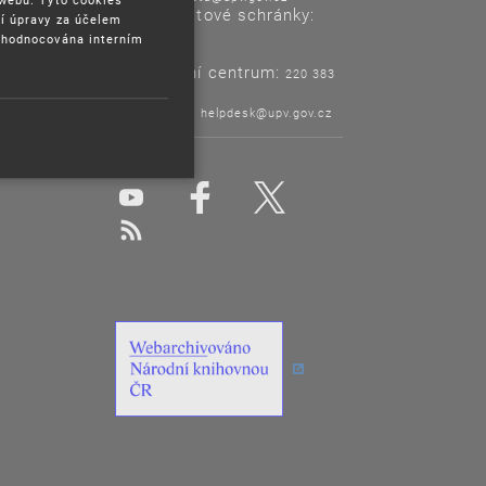
Adresa datové schránky:
í úpravy za účelem
ix6aa38
yhodnocována interním
Informační centrum:
220 383
120
Helpdesk:
helpdesk@upv.gov.cz