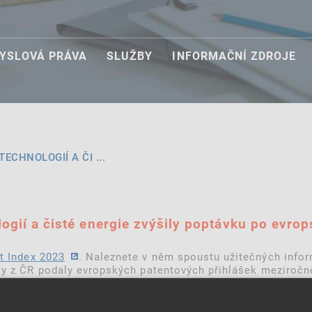
YSLOVÁ PRÁVA
SLUŽBY
INFORMAČNÍ ZDROJE
ECHNOLOGIÍ A ČI ...
ologií a čisté energie zvýšily poptávku po evr
t Index 2023
. Naleznete v něm spoustu užitečných info
kty z ČR podaly evropských patentových přihlášek meziroč