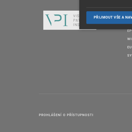
DA
PŘIJMOUT VŠE A NA
OT
E
W
EU
SY
PROHLÁŠENÍ O PŘÍSTUPNOSTI