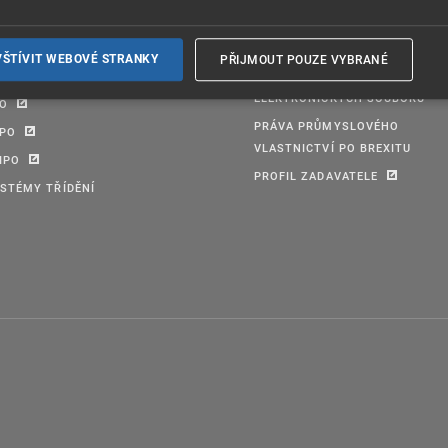
TABÁZE ÚPV
FORMULÁŘE
PŘIJMOUT POUZE VYBRANÉ
VŠTÍVIT WEBOVÉ STRANKY
EVŘENÁ DATA
PRAVIDLA PRO PŘIJÍMÁNÍ
ELEKTRONICKÝCH SOUBORŮ
PO
PRÁVA PRŮMYSLOVÉHO
IPO
VLASTNICTVÍ PO BREXITU
IPO
PROFIL ZADAVATELE
STÉMY TŘÍDĚNÍ