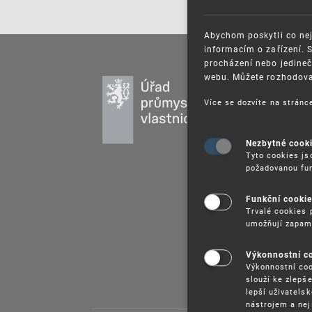
Abychom poskytli co nej
informacím o zařízení. 
procházení nebo jedineč
webu. Můžete rozhodovat
PR
DU
Více se dozvíte na strán
UŽ
PU
Nezbytné cook
Tyto cookies js
VZ
požadovanou fun
PR
SP
Funkční cooki
Trvalé cookies 
umožňují zapam
Výkonnostní c
Výkonnostní coo
slouží ke zlepš
lepší uživatels
nástrojem a nej