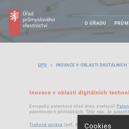
O ÚŘADU
PRŮM
UPV
INOVACE V OBLASTI DIGITÁLNÍCH T
Inovace v oblasti digitálních techn
Evropský patentový úřad dnes zveřejnil
Paten
patentových přihláškách. Těší nás, že subje
Cookies
Tisková zpráva
(pdf, 427 kB)