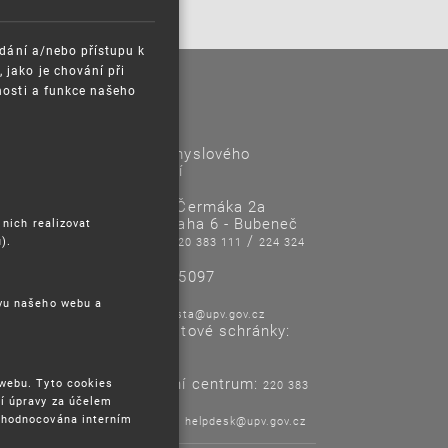
ádání a/nebo přístupu k
jako je chování při
nosti a funkce našeho
Kontakty
Úřad průmyslového
vlastnictví
Antonína Čermáka 2a
160 68 Praha 6 - Bubeneč
 nich realizovat
Tel/Fax:
/
).
220 383 111
224 324
718
IČO: 48135097
ěvu našeho webu a
E-mail:
posta@upv.gov.cz
Adresa datové schránky:
ix6aa38
Informační centrum:
 webu. Tyto cookies
220 383
í úpravy za účelem
120
Helpdesk:
yhodnocována interním
helpdesk@upv.gov.cz