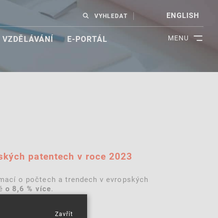
ENGLISH
VYHLEDAT
MENU
VZDĚLÁVÁNÍ
E-PORTÁL
opských patentech v roce 2023
rmací o počtech a trendech v evropských
ně
.
o 8,6 % více
Zavřít