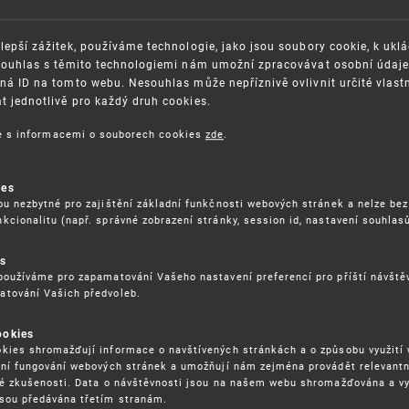
lepší zážitek, používáme technologie, jako jsou soubory cookie, k ukl
Souhlas s těmito technologiemi nám umožní zpracovávat osobní údaje, 
ná ID na tomto webu. Nesouhlas může nepříznivě ovlivnit určité vlast
 jednotlivě pro každý druh cookies.
OSAZOVÁNÍ PRÁV K
GDPR
ŠEVNÍMU VLASTNICTVÍ
ce s informacemi o souborech cookies
zde
.
ORGANIZAČNÍ SCHÉMA
ITEČNÉ ODKAZY
ISO CERTIFIKÁTY KVALITY
BLIKACE
KARIÉRA
ies
ou nezbytné pro zajištění základní funkčnosti webových stránek a nelze bez
DĚLÁVÁNÍ
FAQ
kcionalitu (např. správné zobrazení stránky, session id, nastavení souhlasů
ÁVNÍ PŘEDPISY
SMLOUVY
RÁVA COOKIES
es
používáme pro zapamatování Vašeho nastavení preferencí pro příští návšt
atování Vašich předvoleb.
ookies
kies shromažďují informace o navštívených stránkách a o způsobu využití
ení fungování webových stránek a umožňují nám zejména provádět relevantn
ké zkušenosti. Data o návštěvnosti jsou na našem webu shromažďována a v
sou předávána třetím stranám.